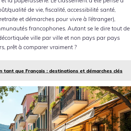
ne et la paperasserie. Le classement a été pensé à
ût/qualité de vie, fiscalité, accessibilité santé,
 retraite et démarches pour vivre à l’étranger),
ommunautés francophones. Autant se le dire tout de
e décortiquée ville par ville et non pays par pays
ors, prêt à comparer vraiment ?
n tant que Français : destinations et démarches clés