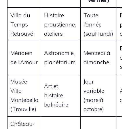
Villa du
Histoire
Toute
Fam
Temps
proustienne,
l’année
pas
Retrouvé
ateliers
(sauf lundi)
d’hi
Enf
Méridien
Astronomie,
Mercredi à
cur
de l’Amour
planétarium
dimanche
sci
Musée
Jour
Art et
Villa
variable
Am
histoire
Montebello
(mars à
d’ar
balnéaire
(Trouville)
octobre)
Château-