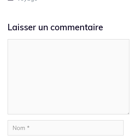
Laisser un commentaire
Commentaire
Nom