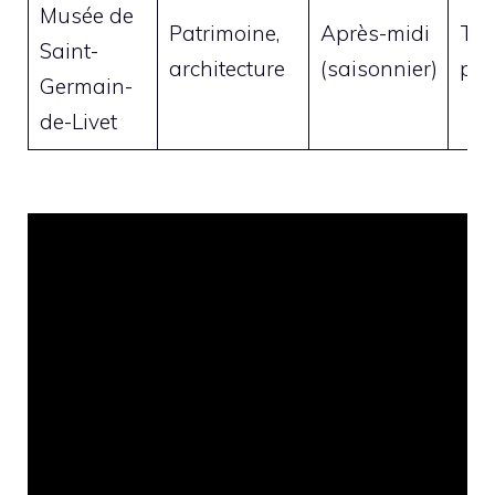
Musée de
Patrimoine,
Après-midi
To
Saint-
architecture
(saisonnier)
pub
Germain-
de-Livet